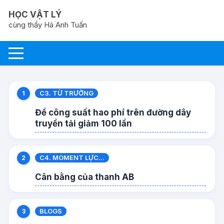
Chuyển
HỌC VẬT LÝ
tới
cùng thầy Hà Anh Tuấn
nội
dung
C3. TỪ TRƯỜNG
Để công suất hao phí trên đường dây
truyền tải giảm 100 lần
C4. MOMENT LỰC...
Cân bằng của thanh AB
BLOGS