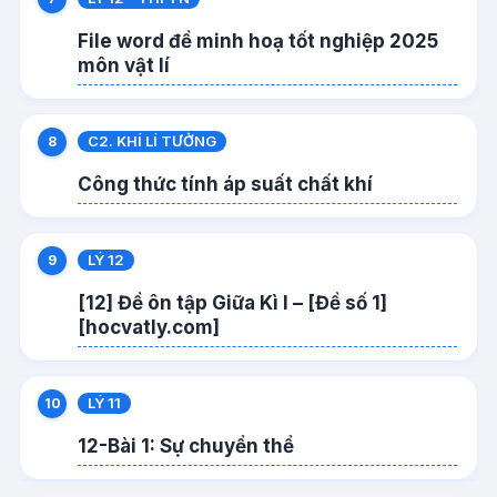
File word đề minh hoạ tốt nghiệp 2025
môn vật lí
C2. KHÍ LÍ TƯỞNG
Công thức tính áp suất chất khí
LÝ 12
[12] Đề ôn tập Giữa Kì I – [Đề số 1]
[hocvatly.com]
LÝ 11
12-Bài 1: Sự chuyển thể