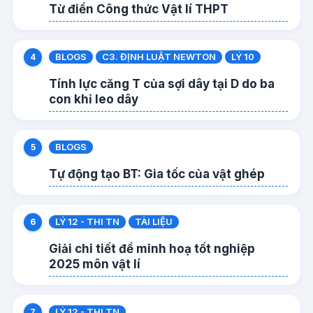
Từ điển Công thức Vật lí THPT
BLOGS
C3. ĐỊNH LUẬT NEWTON
LÝ 10
Tính lực căng T của sợi dây tại D do ba
con khỉ leo dây
BLOGS
Tự động tạo BT: Gia tốc của vật ghép
LÝ 12 - THI TN
TÀI LIỆU
Giải chi tiết đề minh hoạ tốt nghiệp
2025 môn vật lí
LÝ 12 - THI TN