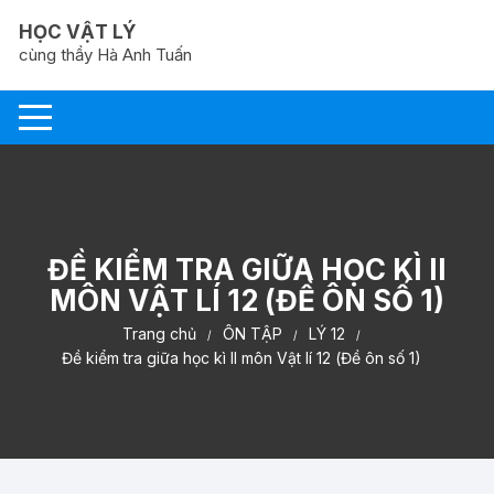
Chuyển
HỌC VẬT LÝ
tới
cùng thầy Hà Anh Tuấn
nội
dung
ĐỀ KIỂM TRA GIỮA HỌC KÌ II
MÔN VẬT LÍ 12 (ĐỀ ÔN SỐ 1)
Trang chủ
ÔN TẬP
LÝ 12
Đề kiểm tra giữa học kì II môn Vật lí 12 (Đề ôn số 1)