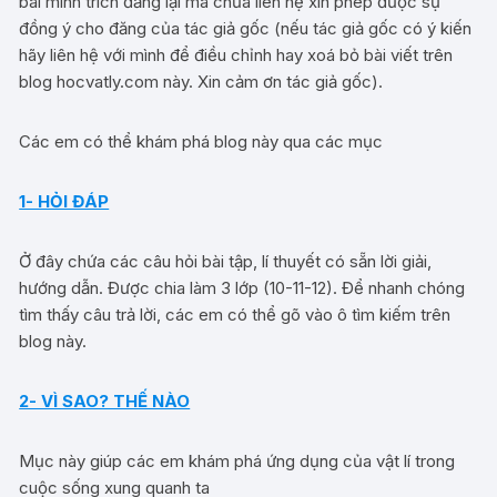
bài mình trích đăng lại mà chưa liên hệ xin phép được sự
đồng ý cho đăng của tác giả gốc (nếu tác giả gốc có ý kiến
hãy liên hệ với mình để điều chỉnh hay xoá bỏ bài viết trên
blog hocvatly.com này. Xin cảm ơn tác giả gốc).
Các em có thể khám phá blog này qua các mục
1- HỎI ĐÁP
Ở đây chứa các câu hỏi bài tập, lí thuyết có sẵn lời giải,
hướng dẫn. Được chia làm 3 lớp (10-11-12). Để nhanh chóng
tìm thấy câu trả lời, các em có thể gõ vào ô tìm kiếm trên
blog này.
2- VÌ SAO? THẾ NÀO
Mục này giúp các em khám phá ứng dụng của vật lí trong
cuộc sống xung quanh ta