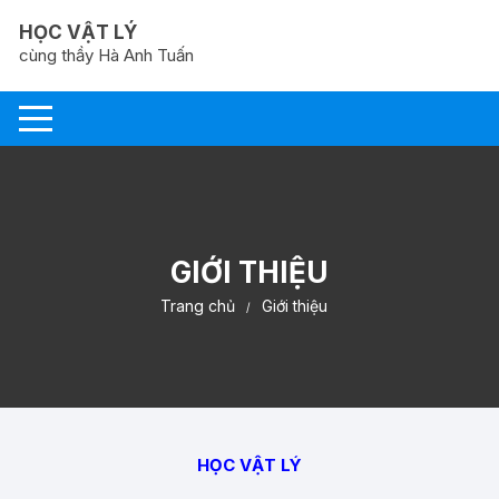
Chuyển
HỌC VẬT LÝ
tới
cùng thầy Hà Anh Tuấn
nội
dung
GIỚI THIỆU
Trang chủ
Giới thiệu
HỌC VẬT LÝ