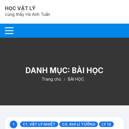
Chuyển
HỌC VẬT LÝ
tới
cùng thầy Hà Anh Tuấn
nội
dung
DANH MỤC:
BÀI HỌC
Trang chủ
BÀI HỌC
C1. VẬT LÝ NHIỆT
C2. KHÍ LÍ TƯỞNG
LÝ 12