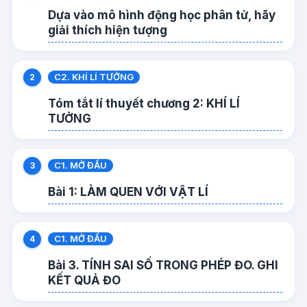
Dựa vào mô hình động học phân tử, hãy
giải thích hiện tượng
C2. KHÍ LÍ TƯỞNG
Tóm tắt lí thuyết chương 2: KHÍ LÍ
TƯỞNG
C1. MỞ ĐẦU
Bài 1: LÀM QUEN VỚI VẬT LÍ
C1. MỞ ĐẦU
Bài 3. TÍNH SAI SỐ TRONG PHÉP ĐO. GHI
KẾT QUẢ ĐO