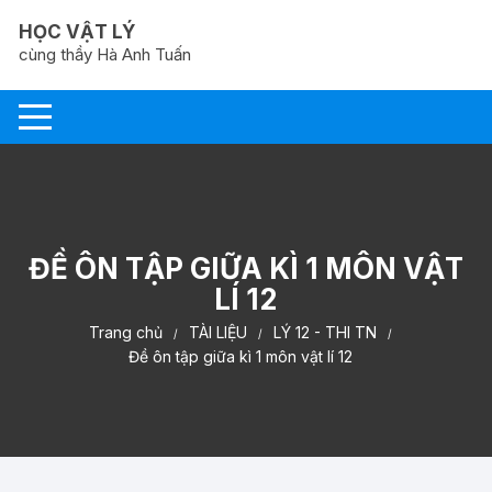
Chuyển
HỌC VẬT LÝ
tới
cùng thầy Hà Anh Tuấn
nội
dung
ĐỀ ÔN TẬP GIỮA KÌ 1 MÔN VẬT
LÍ 12
Trang chủ
TÀI LIỆU
LÝ 12 - THI TN
Đề ôn tập giữa kì 1 môn vật lí 12