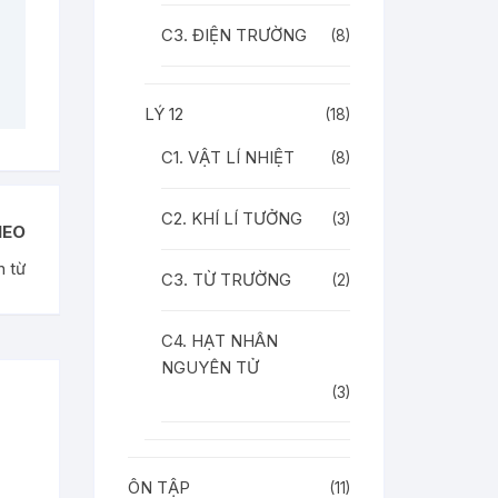
C3. ĐIỆN TRƯỜNG
(8)
LÝ 12
(18)
C1. VẬT LÍ NHIỆT
(8)
C2. KHÍ LÍ TƯỞNG
(3)
HEO
n từ
C3. TỪ TRƯỜNG
(2)
C4. HẠT NHÂN
NGUYÊN TỬ
(3)
ÔN TẬP
(11)