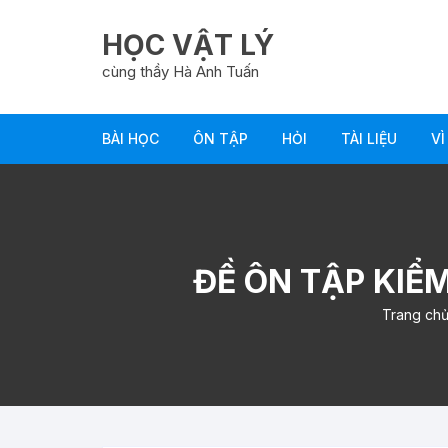
Chuyển
tới
HỌC VẬT LÝ
nội
cùng thầy Hà Anh Tuấn
dung
BÀI HỌC
ÔN TẬP
HỎI
TÀI LIỆU
VÌ
ĐỀ ÔN TẬP KIỂM 
Trang ch