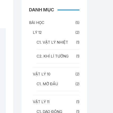
DANH MỤC
BÀI HỌC
(5)
LÝ 12
(2)
C1. VẬT LÝ NHIỆT
(1)
C2. KHÍ LÍ TƯỞNG
(1)
VẬT LÝ 10
(2)
C1. MỞ ĐẦU
(2)
VẬT LÝ 11
(1)
C1. DAO ĐỘNG
(1)