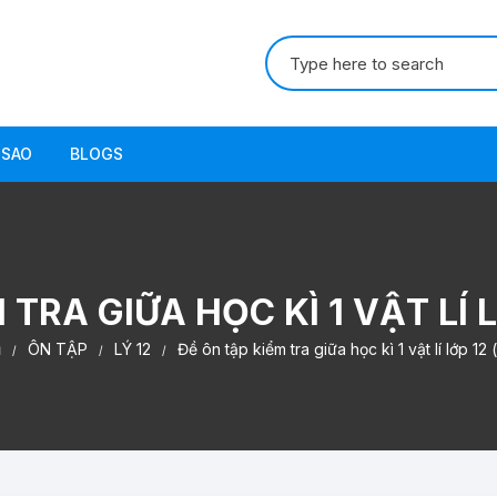
Tìm
kiếm:
 SAO
BLOGS
TRA GIỮA HỌC KÌ 1 VẬT LÍ L
ủ
ÔN TẬP
LÝ 12
Đề ôn tập kiểm tra giữa học kì 1 vật lí lớp 12 