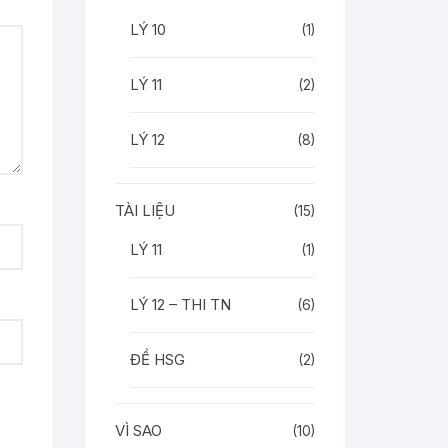
LÝ 10
(1)
LÝ 11
(2)
LÝ 12
(8)
TÀI LIỆU
(15)
LÝ 11
(1)
LÝ 12 – THI TN
(6)
ĐỀ HSG
(2)
VÌ SAO
(10)