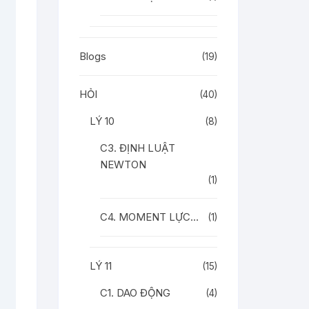
Blogs
(19)
HỎI
(40)
LÝ 10
(8)
C3. ĐỊNH LUẬT
NEWTON
(1)
C4. MOMENT LỰC…
(1)
LÝ 11
(15)
C1. DAO ĐỘNG
(4)