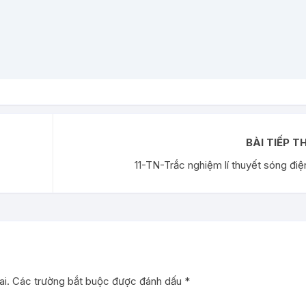
BÀI TIẾP T
11-TN-Trắc nghiệm lí thuyết sóng điệ
i.
Các trường bắt buộc được đánh dấu
*