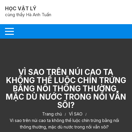
Chuyển
HỌC VẬT LÝ
tới
cùng thầy Hà Anh Tuấn
nội
dung
VÌ SAO TRÊN NÚI CAO TA
KHÔNG THỂ LUỘC CHÍN TRỨNG
BẰNG NỒI THÔNG THƯỜNG,
MẶC DÙ NƯỚC TRONG NỒI VẪN
SÔI?
Trang chủ
VÌ SAO
Vì sao trên núi cao ta không thể luộc chín trứng bằng nồi
thông thường, mặc dù nước trong nồi vẫn sôi?