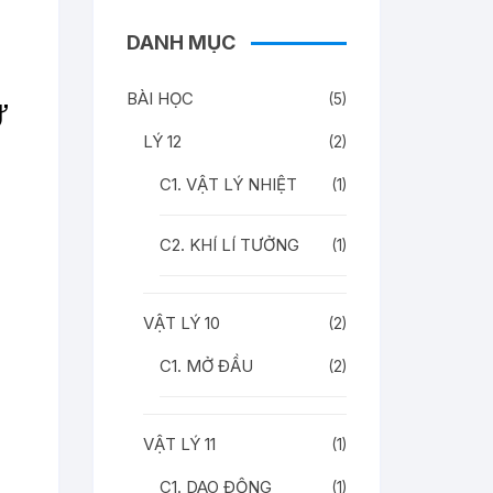
DANH MỤC
BÀI HỌC
(5)
LÝ 12
(2)
C1. VẬT LÝ NHIỆT
(1)
C2. KHÍ LÍ TƯỞNG
(1)
VẬT LÝ 10
(2)
C1. MỞ ĐẦU
(2)
VẬT LÝ 11
(1)
C1. DAO ĐỘNG
(1)