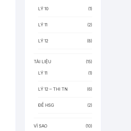
LÝ 10
(1)
LÝ 11
(2)
LÝ 12
(8)
TÀI LIỆU
(15)
LÝ 11
(1)
LÝ 12 – THI TN
(6)
ĐỀ HSG
(2)
VÌ SAO
(10)