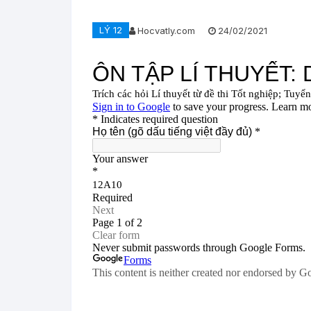
LÝ 12
Hocvatly.com
24/02/2021