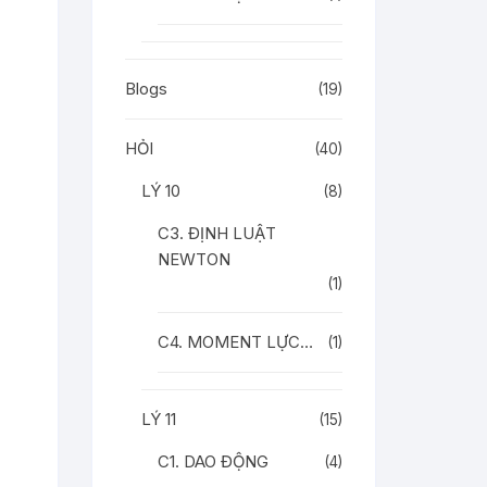
Blogs
(19)
HỎI
(40)
LÝ 10
(8)
C3. ĐỊNH LUẬT
NEWTON
(1)
C4. MOMENT LỰC…
(1)
LÝ 11
(15)
C1. DAO ĐỘNG
(4)