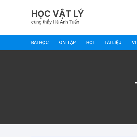
Chuyển
tới
HỌC VẬT LÝ
nội
cùng thầy Hà Anh Tuấn
dung
BÀI HỌC
ÔN TẬP
HỎI
TÀI LIỆU
VÌ