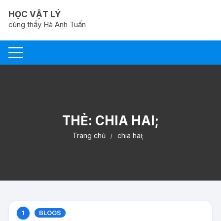
Chuyển
HỌC VẬT LÝ
tới
cùng thầy Hà Anh Tuấn
nội
dung
THẺ:
CHIA HAI;
Trang chủ
chia hai;
BLOGS