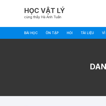
Chuyển
tới
HỌC VẬT LÝ
nội
cùng thầy Hà Anh Tuấn
dung
BÀI HỌC
ÔN TẬP
HỎI
TÀI LIỆU
VÌ
DAN