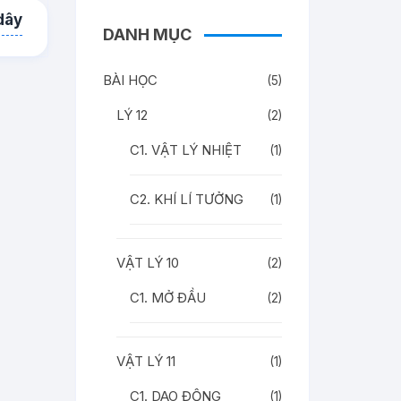
 dây
DANH MỤC
BÀI HỌC
(5)
LÝ 12
(2)
C1. VẬT LÝ NHIỆT
(1)
C2. KHÍ LÍ TƯỞNG
(1)
VẬT LÝ 10
(2)
C1. MỞ ĐẦU
(2)
VẬT LÝ 11
(1)
C1. DAO ĐỘNG
(1)