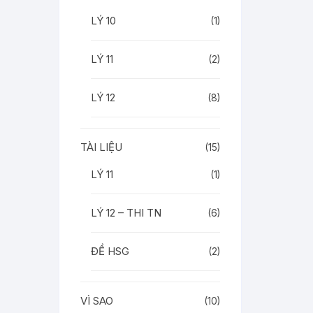
LÝ 10
(1)
LÝ 11
(2)
LÝ 12
(8)
TÀI LIỆU
(15)
LÝ 11
(1)
LÝ 12 – THI TN
(6)
ĐỀ HSG
(2)
VÌ SAO
(10)