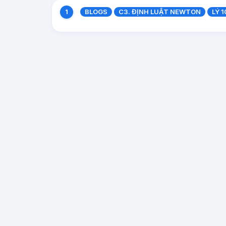
BLOGS
C3. ĐỊNH LUẬT NEWTON
LÝ 1