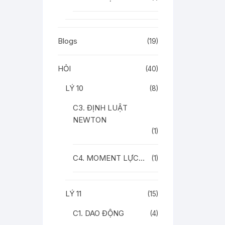
Blogs
(19)
HỎI
(40)
LÝ 10
(8)
C3. ĐỊNH LUẬT
NEWTON
(1)
C4. MOMENT LỰC…
(1)
LÝ 11
(15)
C1. DAO ĐỘNG
(4)