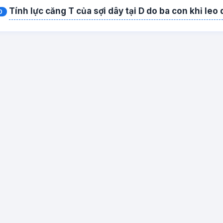
Tính lực căng T của sợi dây tại D do ba con khỉ leo
0