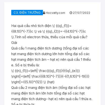
C3. ĐIỆN TRƯỜNG
Hocvatly.com
27/07/2022
Hai quả cầu nhỏ tích điện \( {{q}_{1}}=
{{8.10}^{-7}}c \) và \( {{q}_{2}}=-{{4.10}^{-7}}c
\).Tính số electron thừa, thiếu của mỗi quả cầu?
Giải
Quả cầu 1 mang điện tích dương (tổng đại số các
hạt mang điện tích dương lớn hơn tổng đại số các
hạt mang điện tích âm – hạt e) nên quả cầu 1 thiếu
e. Số e bị thiếu là:
\( {{n}_{1}}=\left| \frac{{{q}_{1}}}{{{q}_{e}}}
\right|=\left| \frac{{{8.10}^{-7}}}{-{{1,6.10}^{-19}}}
\right|={{5.10}^{12}} \) (hạt)
Quả cầu 2 mang điện tích âm (tổng đại số các hạt
mang điện tích âm lớn hơn tổng đại số các hạt
mang điện tích dương– hạt e) nên quả cầu 1 thừa e.
Số e bị thừa là: