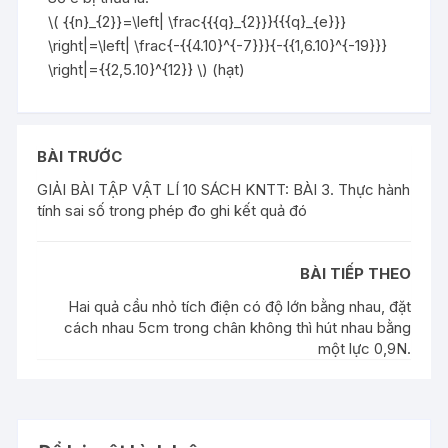
\( {{n}_{2}}=\left| \frac{{{q}_{2}}}{{{q}_{e}}}
\right|=\left| \frac{-{{4.10}^{-7}}}{-{{1,6.10}^{-19}}}
\right|={{2,5.10}^{12}} \) (hạt)
BÀI TRƯỚC
GIẢI BÀI TẬP VẬT LÍ 10 SÁCH KNTT: BÀI 3. Thực hành
tính sai số trong phép đo ghi kết quả đó
BÀI TIẾP THEO
Hai quả cầu nhỏ tích điện có độ lớn bằng nhau, đặt
cách nhau 5cm trong chân không thì hút nhau bằng
một lực 0,9N.