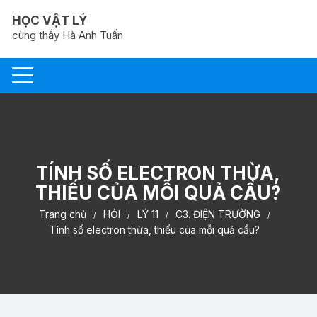
Chuyển
HỌC VẬT LÝ
tới
cùng thầy Hà Anh Tuấn
nội
dung
TÍNH SỐ ELECTRON THỪA,
THIẾU CỦA MỖI QUẢ CẦU?
Trang chủ
HỎI
LÝ 11
C3. ĐIỆN TRƯỜNG
Tính số electron thừa, thiếu của mỗi quả cầu?