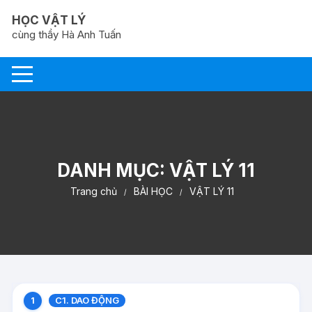
Chuyển
HỌC VẬT LÝ
tới
cùng thầy Hà Anh Tuấn
nội
dung
DANH MỤC:
VẬT LÝ 11
Trang chủ
BÀI HỌC
VẬT LÝ 11
C1. DAO ĐỘNG