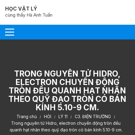
Chuyển
HỌC VẬT LÝ
tới
cùng thầy Hà Anh Tuấn
nội
dung
TRONG NGUYÊN TỬ HIDRO,
ELECTRON CHUYỂN ĐỘNG
TRÒN ĐỀU QUANH HẠT NHÂN
THEO QUỸ ĐẠO TRÒN CÓ BÁN
KÍNH 5.10-9 CM.
Trang chủ
HỎI
LÝ 11
C3. ĐIỆN TRƯỜNG
Trong nguyên tử Hidro, electron chuyển động tròn đều
quanh hạt nhân theo quỹ đạo tròn có bán kính 5.10-9 cm.