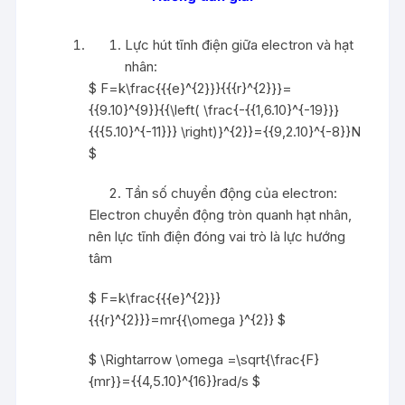
Lực hút tĩnh điện giữa electron và hạt
nhân:
$ F=k\frac{{{e}^{2}}}{{{r}^{2}}}=
{{9.10}^{9}}{{\left( \frac{-{{1,6.10}^{-19}}}
{{{5.10}^{-11}}} \right)}^{2}}={{9,2.10}^{-8}}N
$
Tần số chuyển động của electron:
Electron chuyển động tròn quanh hạt nhân,
nên lực tĩnh điện đóng vai trò là lực hướng
tâm
$ F=k\frac{{{e}^{2}}}
{{{r}^{2}}}=mr{{\omega }^{2}} $
$ \Rightarrow \omega =\sqrt{\frac{F}
{mr}}={{4,5.10}^{16}}rad/s $