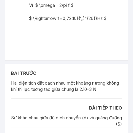
Vì $ \omega =2\pi f $
$ \Rightarrow f=0,72.10{{\,}^{26}}Hz $
BÀI TRƯỚC
Hai điện tích đặt cách nhau một khoảng r trong không
khí thì lực tương tác giữa chúng là 2.10-3 N
BÀI TIẾP THEO
Sự khác nhau giữa độ dịch chuyển (d) và quãng đường
(S)