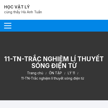
Chuyển
HỌC VẬT LÝ
tới
cùng thầy Hà Anh Tuấn
nội
dung
11-TN-TRẮC NGHIỆM LÍ THUYẾT
SÓNG ĐIỆN TỪ
Trang chủ
ÔN TẬP
LÝ 11
11-TN-Trắc nghiệm lí thuyết sóng điện từ