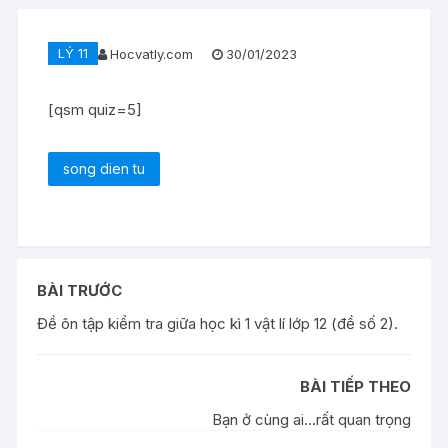
LÝ 11
Hocvatly.com
30/01/2023
[qsm quiz=5]
song dien tu
BÀI TRƯỚC
Đề ôn tập kiểm tra giữa học kì 1 vật lí lớp 12 (đề số 2).
BÀI TIẾP THEO
Bạn ở cùng ai...rất quan trọng